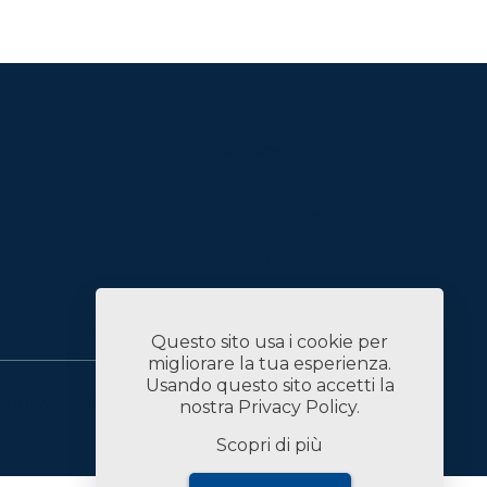
Services
Who we are
Contact
Work with us
Linked In
Questo sito usa i cookie per
migliorare la tua esperienza.
Usando questo sito accetti la
PRIVACY POLICY
COMPANY DATA
nostra
Privacy Policy
.
Scopri di più