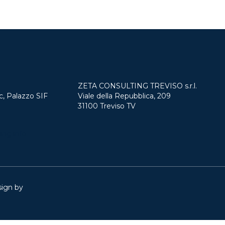
ZETA CONSULTING TREVISO s.r.l.
c, Palazzo SIF
Viale della Repubblica, 209
31100 Treviso TV
ing.info
sign by