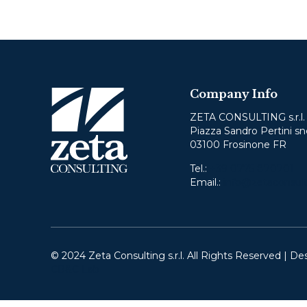
Company Info
ZETA CONSULTING s.r.l.
Piazza Sandro Pertini sn
03100 Frosinone FR
Tel.:
+39 0775 870701
Email.:
info@zetaconsult
© 2024 Zeta Consulting s.r.l. All Rights Reserved | De
CB&C Lab