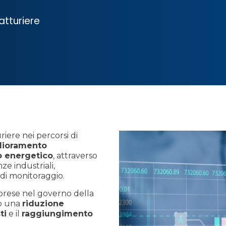
atturiere
iere nei percorsi di
lioramento
o energetico
, attraverso
e industriali,
di monitoraggio.
prese nel governo della
do una
riduzione
ti
e il
raggiungimento