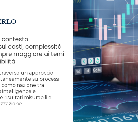
ERLO
n contesto
ui costi, complessità
empre maggiore ai temi
bilità.
traverso un approccio
multaneamente su processi
a combinazione tra
 intelligence e
risultati misurabili e
nizzazione.