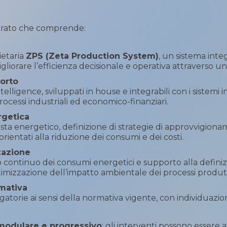
tturato che comprende:
etaria
ZPS (Zeta Production System)
, un sistema int
migliorare l’efficienza decisionale e operativa attraverso un
orto
elligence, sviluppati in house e integrabili con i sistemi i
ocessi industriali ed economico-finanziari.
rgetica
i vista energetico, definizione di strategie di approvvigio
rientati alla riduzione dei consumi e dei costi.
zazione
continuo dei consumi energetici e supporto alla definizion
ottimizzazione dell’impatto ambientale dei processi produtt
mativa
atorie ai sensi della normativa vigente, con individuazio
modulare e progressivo
: gli interventi possono essere a