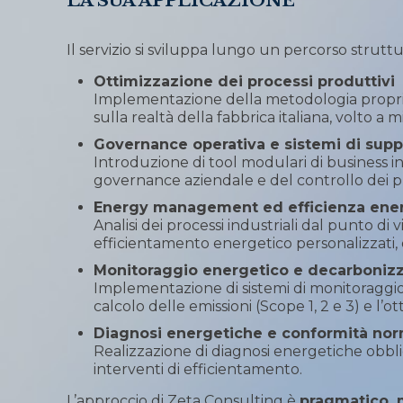
LA SUA APPLICAZIONE
Il servizio si sviluppa lungo un percorso stru
Ottimizzazione dei processi produttivi
Implementazione della metodologia propri
sulla realtà della fabbrica italiana, volto a 
Governance operativa e sistemi di supp
Introduzione di tool modulari di business int
governance aziendale e del controllo dei pr
Energy management ed efficienza ene
Analisi dei processi industriali dal punto d
efficientamento energetico personalizzati, o
Monitoraggio energetico e decarboniz
Implementazione di sistemi di monitoraggio 
calcolo delle emissioni (Scope 1, 2 e 3) e l’
Diagnosi energetiche e conformità nor
Realizzazione di diagnosi energetiche obblig
interventi di efficientamento.
L’approccio di Zeta Consulting è
pragmatico, 