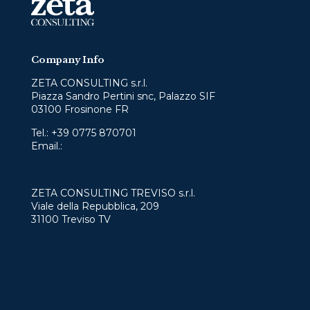
Company Info
ZETA CONSULTING s.r.l.
Piazza Sandro Pertini snc, Palazzo SIF
03100 Frosinone FR
Tel.:
+39 0775 870701
Email.:
info@zetaconsulting.info
ZETA CONSULTING TREVISO s.r.l.
Viale della Repubblica, 209
31100 Treviso TV
Servizi
Case History
Chi Siamo
News