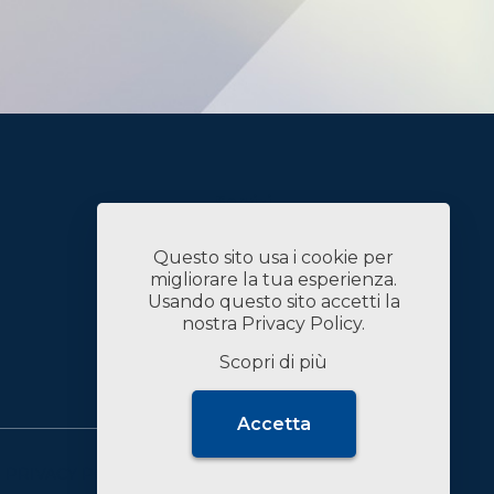
Servizi
Case History
Chi Siamo
Questo sito usa i cookie per
News
migliorare la tua esperienza.
Contatti
Usando questo sito accetti la
Lavora con Noi
nostra
Privacy Policy
.
Linked In
Scopri di più
Accetta
PRIVACY POLICY
DATI SOCIETARI