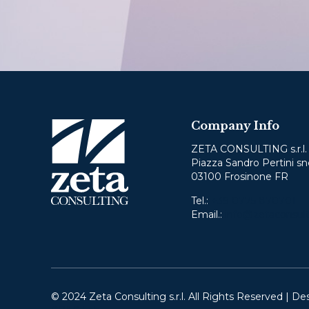
Company Info
ZETA CONSULTING s.r.l.
Piazza Sandro Pertini sn
03100 Frosinone FR
Tel.:
+39 0775 870701
Email.:
info@zetaconsult
© 2024 Zeta Consulting s.r.l. All Rights Reserved | De