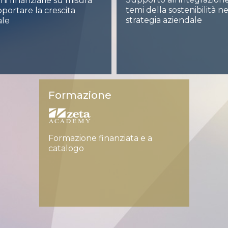
ni finanziarie su misura
temi della sostenibilità ne
portare la crescita
strategia aziendale
ale
Formazione
Formazione finanziata e a
catalogo