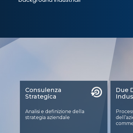
Consulenza
Due D
Strategica
Indus
Analisi e definizione della
Process
strategia aziendale
dell’az
commerc