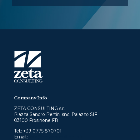
Company Info
ZETA CONSULTING s.r.l.
Piazza Sandro Pertini snc, Palazzo SIF
03100 Frosinone FR
Tel.:
+39 0775 870701
Email.:
info@zetaconsulting.info