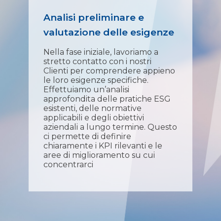
one
Analisi preliminare e
Sv
valutazione delle esigenze
ES
re e
Nella fase iniziale, lavoriamo a
Una
stretto contatto con i nostri
ana
rt
Clienti per comprendere appieno
ESG
le loro esigenze specifiche.
inc
Effettuiamo un’analisi
una
e
approfondita delle pratiche ESG
e u
esistenti, delle normative
pro
i
applicabili e degli obiettivi
Col
aziendali a lungo termine. Questo
azi
ci permette di definire
ris
 la
chiaramente i KPI rilevanti e le
sca
aree di miglioramento su cui
a
concentrarci