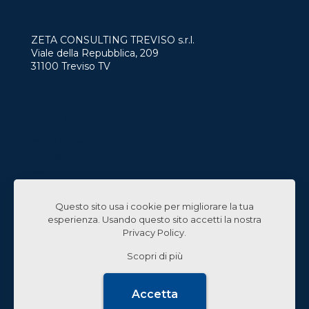
ZETA CONSULTING TREVISO s.r.l.
Viale della Repubblica, 209
31100 Treviso TV
Servizi
Case History
Chi Siamo
News
Contatti
Lavora con Noi
Questo sito usa i cookie per migliorare la tua
Linked In
esperienza. Usando questo sito accetti la nostra
Privacy Policy
.
Scopri di più
© 2024 Zeta Consulting s.r.l. All Rights Reserved |
Accetta
Design by
CB&C Lab