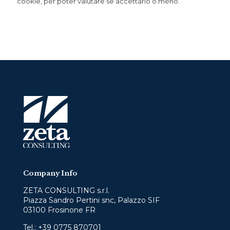
cookie, per poter valutare se accettarlo o meno.
Company Info
ZETA CONSULTING s.r.l.
Piazza Sandro Pertini snc, Palazzo SIF
03100 Frosinone FR
Tel.:
+39 0775 870701