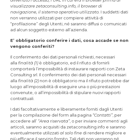
avvenuto l’accesso, l’URL in cui era il browser prima di
visualizzare zetaconsulting.info, il browser di
navigazione, il sistema operativo utilizzato.
I suddetti dati
non verranno utilizzati per compiere attività di
“profilazione” degli Utenti, né saranno diffusi o comunicati
ad alcun soggetto esterno all’azienda.
E’ obbligatorio conferire i dati, cosa accade se non
vengono conferiti?
Il conferimento dei dati personali richiesti, necessari
alla
finalità (1)
è obbligatorio, ed il rifiuto di fornirli
comporterà l’impossibilità di instaurare rapporti con Zeta
Consulting srl. Il conferimento dei dati personali necessari
alla
finalità (2)
non è obbligatorio ma il rifiuto potrebbe dar
luogo all’impossibilità di eseguire una o più prestazioni
convenute, o all’impossibilità di stipulare nuovi rapporti
contrattuali.
I dati facoltativamente e liberamente forniti dagli Utenti
per la compilazione del form alla pagina
“Contatti”
, per
accedere all’
“Area riservata”
, o per inviare
commenti
agli
articoli, saranno acquisiti da zetaconsulting.info e saranno
eventualmente utilizzati
al solo fine
di rendere migliore e
più efficace il servizio fornito. Tali dati non verranno né