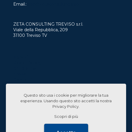
Email.:
info@zetaconsulting.info
ZETA CONSULTING TREVISO s.r.l.
Viale della Repubblica, 209
31100 Treviso TV
Servizi
Case History
Chi Siamo
News
Contatti
Lavora con Noi
Questo sito usa i cookie per migliorare la tua
Linked In
esperienza. Usando questo sito accetti la nostra
Privacy Policy
.
Scopri di più
© 2024 Zeta Consulting s.r.l. All Rights Reserved |