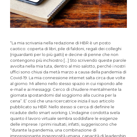
“La mia scrivania nella redazione di HBR è un posto
caotico: coperta di libri, pile di faldoni, regali dei colleghi
(riguardanti per lo più gatti) e decine di penne che non
contengono più inchiostro […] Sto scrivendo queste parole
avvolta nella mia tuta, dentro al mio salotto, perché i nostri
uffici sono chiusi da metà marzo a causa della pandemia di
Covid-19. La mia connessione internet salta circa due volte
al giorno. Mi alleno nello stesso spazio in cui rispondo alle
e-mail e ai messaggi. Cerco di chiudere mentalmente la
giornata spostandomi dal soggiorno alla cucina per la
cena”. E’ così che una ricercatrice inizia il suo articolo
pubblicato su HBR. Nello stesso si cerca di definire le
ricadute dello smart working. L’indagine condotta svela
quanto il lavoro virtuale sembra soddisfare le esigenze
delle imprese. I primi risultati, infatti, suggeriscono che
“durante la pandemia, una combinazione di
impressionante ingegnosità umana, capacità di leadership