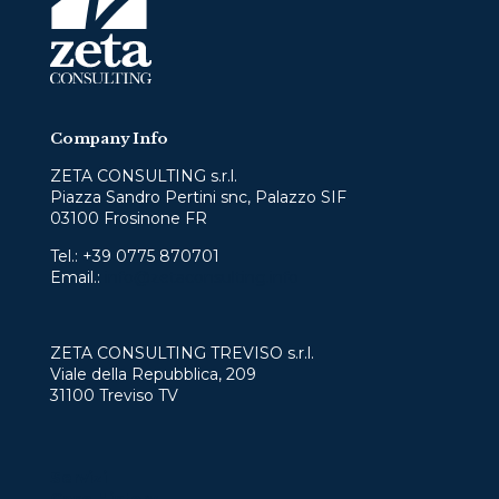
Company Info
ZETA CONSULTING s.r.l.
Piazza Sandro Pertini snc, Palazzo SIF
03100 Frosinone FR
Tel.:
+39 0775 870701
Email.:
info@zetaconsulting.info
ZETA CONSULTING TREVISO s.r.l.
Viale della Repubblica, 209
31100 Treviso TV
Servizi
Case History