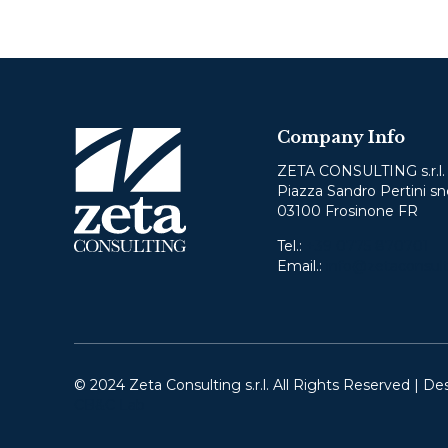
Company Info
ZETA CONSULTING s.r.l.
Piazza Sandro Pertini sn
03100 Frosinone FR
Tel.:
+39 0775 870701
Email.:
info@zetaconsult
© 2024 Zeta Consulting s.r.l. All Rights Reserved | De
CB&C Lab