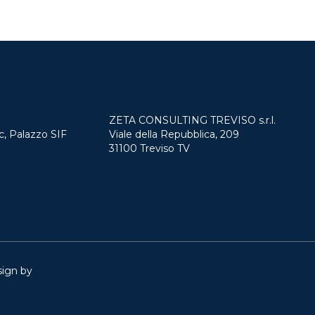
ZETA CONSULTING TREVISO s.r.l.
c, Palazzo SIF
Viale della Repubblica, 209
31100 Treviso TV
ing.info
sign by