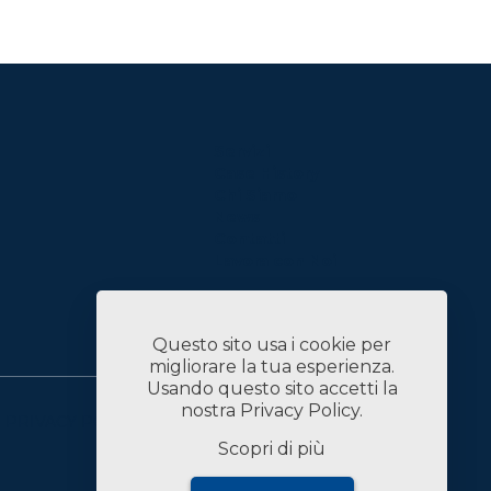
Servizi
Case History
Chi Siamo
News
Contatti
Lavora con Noi
Linked In
Questo sito usa i cookie per
migliorare la tua esperienza.
Usando questo sito accetti la
nostra
Privacy Policy
.
PRIVACY POLICY
DATI SOCIETARI
Scopri di più