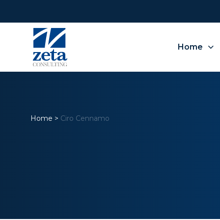
Home
Home
>
Ciro Cennamo