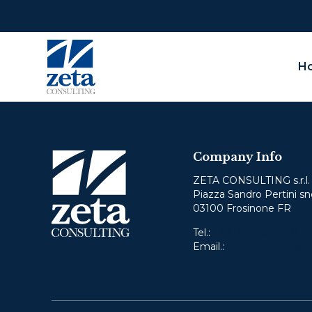
H
O
Company Info
We
not
ZETA CONSULTING s.r.l.
Piazza Sandro Pertini sn
03100 Frosinone FR
Pleas
Tel.:
+39 0775 870701
Email.:
info@zetaconsult