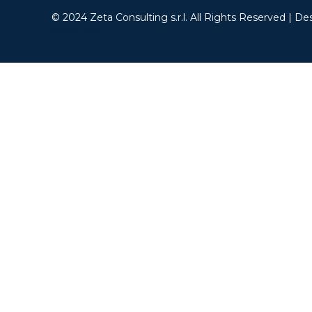
© 2024 Zeta Consulting s.r.l. All Rights Reserved | De
CB&C Lab