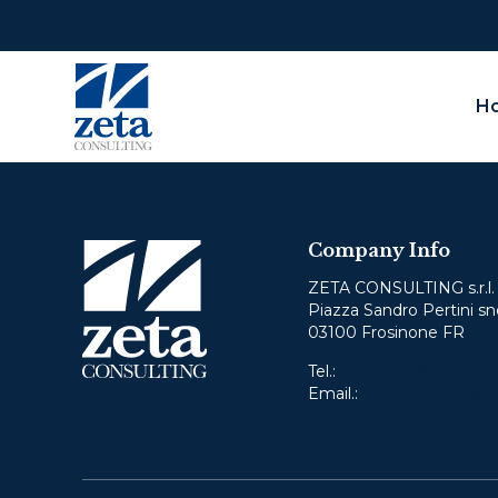
H
O
Company Info
We
not
ZETA CONSULTING s.r.l.
Piazza Sandro Pertini sn
03100 Frosinone FR
Pleas
Tel.:
+39 0775 870701
Email.:
info@zetaconsult