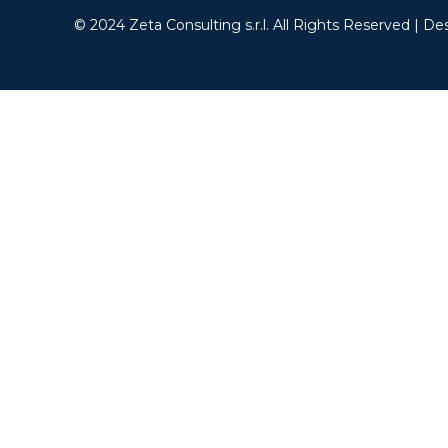
© 2024 Zeta Consulting s.r.l. All Rights Reserved | De
CB&C Lab