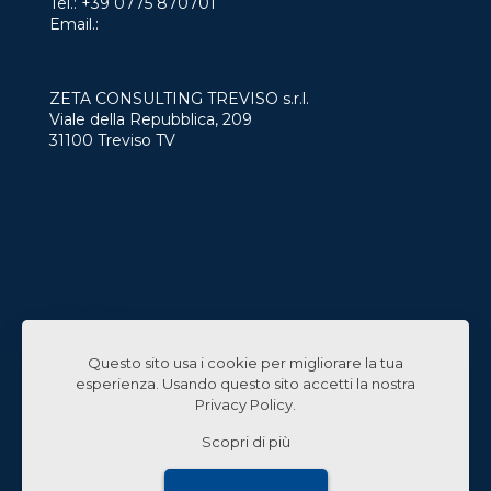
Tel.:
+39 0775 870701
Email.:
info@zetaconsulting.info
ZETA CONSULTING TREVISO s.r.l.
Viale della Repubblica, 209
31100 Treviso TV
Servizi
Case History
Chi Siamo
News
Contatti
Lavora con Noi
Questo sito usa i cookie per migliorare la tua
Linked In
esperienza. Usando questo sito accetti la nostra
Privacy Policy
.
Scopri di più
© 2024 Zeta Consulting s.r.l. All Rights Reserved |