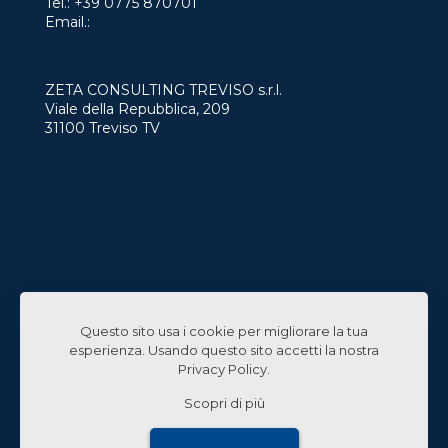
Tel.:
+39 0775 870701
Email.:
info@zetaconsulting.info
ZETA CONSULTING TREVISO s.r.l.
Viale della Repubblica, 209
31100 Treviso TV
Servizi
Case History
Chi Siamo
News
Contatti
Lavora con Noi
Questo sito usa i cookie per migliorare la tua
Linked In
esperienza. Usando questo sito accetti la nostra
Privacy Policy
.
Scopri di più
© 2024 Zeta Consulting s.r.l. All Rights Reserved |