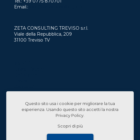
Tel.:
+39 0775 870701
Email.:
info@zetaconsulting.info
ZETA CONSULTING TREVISO s.r.l.
Viale della Repubblica, 209
31100 Treviso TV
Servizi
Case History
Chi Siamo
News
Contatti
Lavora con Noi
Questo sito usa i cookie per migliorare la tua
Linked In
esperienza. Usando questo sito accetti la nostra
Privacy Policy
.
Scopri di più
© 2024 Zeta Consulting s.r.l. All Rights Reserved |