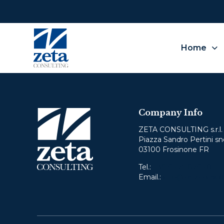
Home
O
Company Info
We
not
ZETA CONSULTING s.r.l.
Piazza Sandro Pertini sn
03100 Frosinone FR
Pleas
Tel.:
+39 0775 870701
Email.:
info@zetaconsult