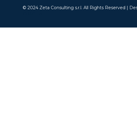
© 2024 Zeta Consulting s.r.l. All Rights Reserved | De
CB&C Lab