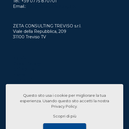
Tel.:
+39 0775 870701
Email.:
info@zetaconsulting.info
ZETA CONSULTING TREVISO s.r.l.
Viale della Repubblica, 209
31100 Treviso TV
Servizi
Case History
Chi Siamo
News
Contatti
Lavora con Noi
Questo sito usa i cookie per migliorare la tua
Linked In
esperienza. Usando questo sito accetti la nostra
Privacy Policy
.
Scopri di più
© 2024 Zeta Consulting s.r.l. All Rights Reserved |