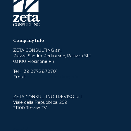
Company Info
ZETA CONSULTING s.r.l.
Piazza Sandro Pertini snc, Palazzo SIF
03100 Frosinone FR
Tel.:
+39 0775 870701
Email.:
info@zetaconsulting.info
ZETA CONSULTING TREVISO s.r.l.
Viale della Repubblica, 209
31100 Treviso TV
Servizi