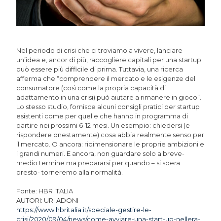
Nel periodo di crisi che ci troviamo a vivere, lanciare
un’idea e, ancor di più, raccogliere capitali per una startup
può essere più difficile di prima. Tuttavia, una ricerca
afferma che “comprendere il mercato e le esigenze del
consumatore (così come la propria capacità di
adattamento in una crisi) può aiutare a rimanere in gioco”.
Lo stesso studio, fornisce alcuni consigli pratici per startup
esistenti come per quelle che hanno in programma di
partire nei prossimi 6-12 mesi. Un esempio: chiedersi (e
rispondere onestamente) cosa abbia realmente senso per
il mercato. O ancora: ridimensionare le proprie ambizioni e
i grandi numeri. E ancora, non guardare solo a breve-
medio termine ma prepararsi per quando – si spera
presto- torneremo alla normalità.
Fonte: HBR ITALIA
AUTORI: URI ADONI
https://www.hbritalia.it/speciale-gestire-le-
crisi/2020/09/04/news/come-avviare-una-start-up-nellera-