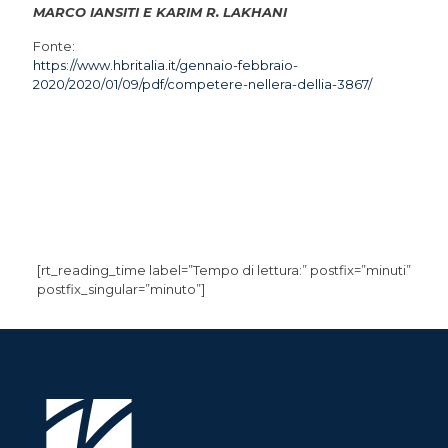
MARCO IANSITI E KARIM R. LAKHANI
Fonte:
https://www.hbritalia.it/gennaio-febbraio-
2020/2020/01/09/pdf/competere-nellera-dellia-3867/
[rt_reading_time label=”Tempo di lettura:” postfix=”minuti”
postfix_singular=”minuto”]