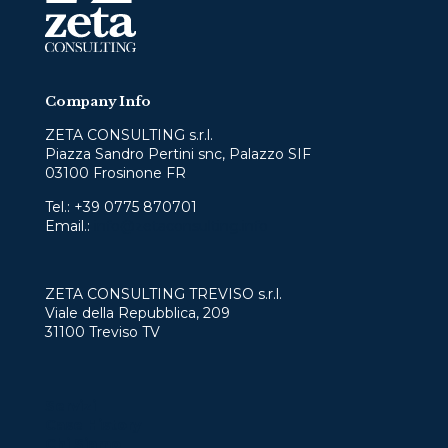
Company Info
ZETA CONSULTING s.r.l.
Piazza Sandro Pertini snc, Palazzo SIF
03100 Frosinone FR
Tel.:
+39 0775 870701
Email.:
info@zetaconsulting.info
ZETA CONSULTING TREVISO s.r.l.
Viale della Repubblica, 209
31100 Treviso TV
Servizi
Case History
Chi Siamo