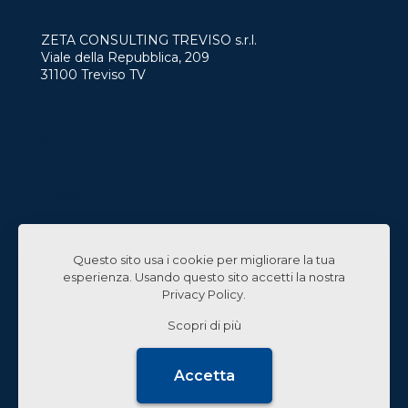
ZETA CONSULTING TREVISO s.r.l.
Viale della Repubblica, 209
31100 Treviso TV
Servizi
Case History
Chi Siamo
News
Contatti
Lavora con Noi
Questo sito usa i cookie per migliorare la tua
Linked In
esperienza. Usando questo sito accetti la nostra
Privacy Policy
.
Scopri di più
© 2024 Zeta Consulting s.r.l. All Rights Reserved |
Accetta
Design by
CB&C Lab
PRIVACY POLICY
DATI SOCIETARI