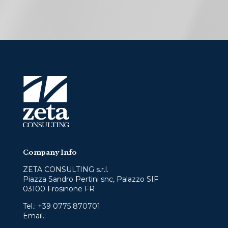
Company Info
ZETA CONSULTING s.r.l.
Piazza Sandro Pertini snc, Palazzo SIF
03100 Frosinone FR
Tel.:
+39 0775 870701
Email.:
info@zetaconsulting.info