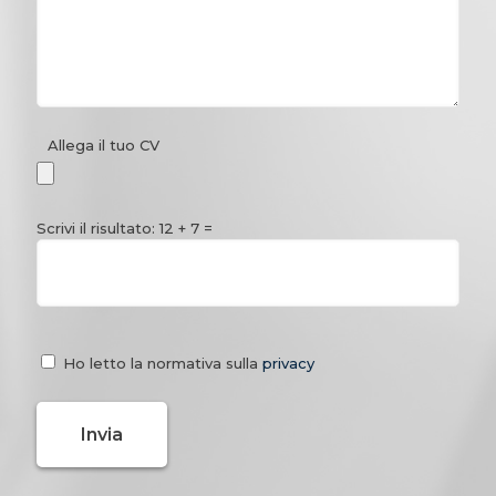
Allega il tuo CV
Scrivi il risultato: 12 + 7 =
Ho letto la normativa sulla
privacy