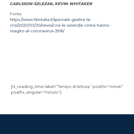
CARLSSON-SZLEZAK, KEVIN WHITAKER
Fonte:
https://www.hbritalia.it/speciale-gestire-le-
crisi/2020/03/30/news/cosi-le-aziende-cinesi-hanno-
reagito-al-coronavirus-3916/
[rt_reading_time label=”Tempo di lettura:” postfix=”minuti”
postfix_singular=”minuto”]