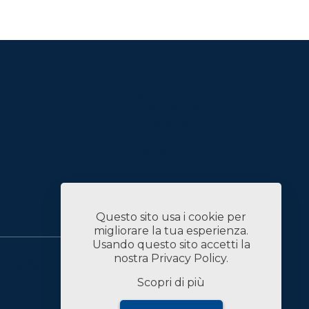
Servizi
Case History
Chi Siamo
News
Contatti
Lavora con Noi
Linked In
Questo sito usa i cookie per
migliorare la tua esperienza.
Usando questo sito accetti la
nostra
Privacy Policy
.
PRIVACY POLICY
DATI SOCIETARI
Scopri di più