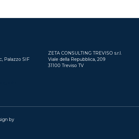
ZETA CONSULTING TREVISO s.r.l.
c, Palazzo SIF
Viale della Repubblica, 209
31100 Treviso TV
ing.info
sign by