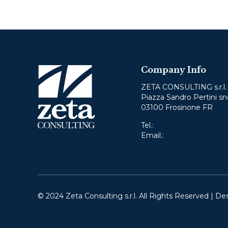
Company Info
ZETA CONSULTING s.r.l.
Piazza Sandro Pertini sn
03100 Frosinone FR
Tel.:
+39 0775 870701
Email.:
info@zetaconsult
© 2024 Zeta Consulting s.r.l. All Rights Reserved | De
CB&C Lab