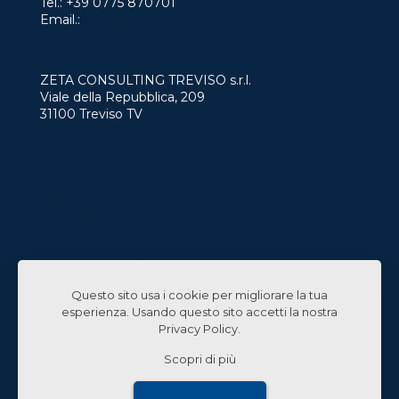
Tel.:
+39 0775 870701
Email.:
info@zetaconsulting.info
ZETA CONSULTING TREVISO s.r.l.
Viale della Repubblica, 209
31100 Treviso TV
Servizi
Case History
Chi Siamo
News
Contatti
Lavora con Noi
Questo sito usa i cookie per migliorare la tua
Linked In
esperienza. Usando questo sito accetti la nostra
Privacy Policy
.
Scopri di più
© 2024 Zeta Consulting s.r.l. All Rights Reserved |