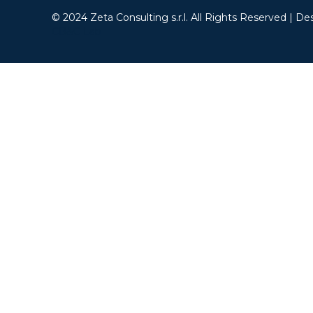
© 2024 Zeta Consulting s.r.l. All Rights Reserved | De
CB&C Lab