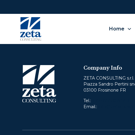
Home
O
Company Info
We
not
ZETA CONSULTING s.r.l.
Piazza Sandro Pertini sn
03100 Frosinone FR
Pleas
Tel.:
+39 0775 870701
Email.:
info@zetaconsult