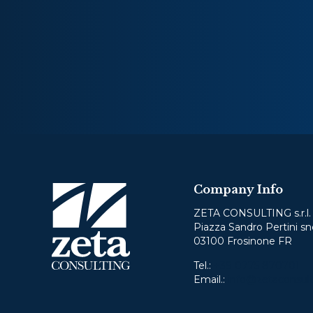
Company Info
ZETA CONSULTING s.r.l.
Piazza Sandro Pertini sn
03100 Frosinone FR
Tel.:
+39 0775 870701
Email.:
info@zetaconsult