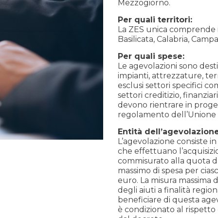
Mezzogiorno.
Per quali territori:
La ZES unica comprende i t
Basilicata, Calabria, Campa
Per quali spese:
Le agevolazioni sono desti
impianti, attrezzature, te
esclusi settori specifici co
settori creditizio, finanzia
devono rientrare in progett
regolamento dell’Unione
Entità dell’agevolazione
L’agevolazione consiste i
che effettuano l’acquisizi
commisurato alla quota de
massimo di spesa per ciasc
euro. La misura massima d
degli aiuti a finalità reg
beneficiare di questa age
è condizionato al rispetto d