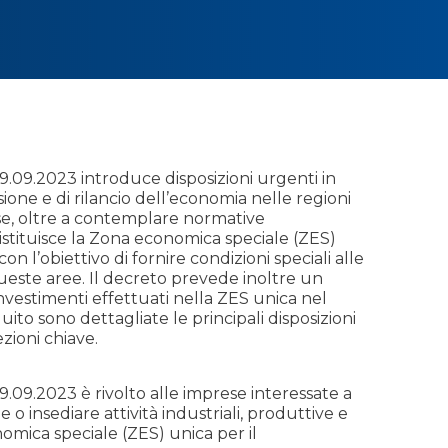
19.09.2023 introduce disposizioni urgenti in
sione e di rilancio dell’economia nelle regioni
e, oltre a contemplare normative
 istituisce la Zona economica speciale (ZES)
on l’obiettivo di fornire condizioni speciali alle
este aree. Il decreto prevede inoltre un
investimenti effettuati nella ZES unica nel
ito sono dettagliate le principali disposizioni
zioni chiave.
19.09.2023 è rivolto alle imprese interessate a
 o insediare attività industriali, produttive e
omica speciale (ZES) unica per il