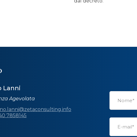
dal decreto.
O
o Lanni
anza Agevolata
ano.lanni@zetaconsulting.info
340 7858145