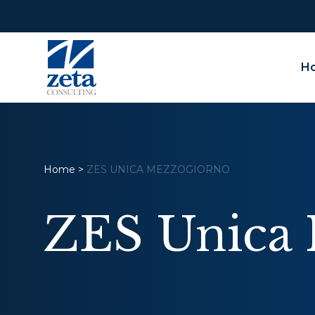
H
Home
>
ZES UNICA MEZZOGIORNO
ZES Unica