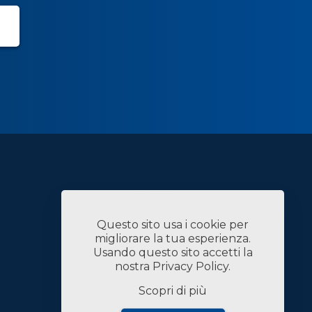
Servizi
Case History
Chi Siamo
Questo sito usa i cookie per
News
migliorare la tua esperienza.
Contatti
Usando questo sito accetti la
Lavora con Noi
nostra
Privacy Policy
.
Linked In
Scopri di più