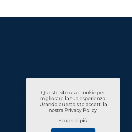
Servizi
Case History
Chi Siamo
News
Contatti
Lavora con Noi
Linked In
Questo sito usa i cookie per
migliorare la tua esperienza.
Usando questo sito accetti la
nostra
Privacy Policy
.
PRIVACY POLICY
DATI SOCIETARI
Scopri di più