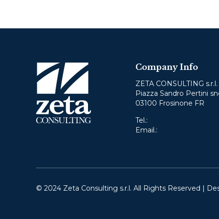
Company Info
ZETA CONSULTING s.r.l.
Piazza Sandro Pertini sn
03100 Frosinone FR
Tel.:
+39 0775 870701
Email.:
info@zetaconsult
© 2024 Zeta Consulting s.r.l. All Rights Reserved | De
CB&C Lab