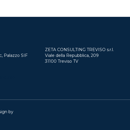
ZETA CONSULTING TREVISO s.r.l.
c, Palazzo SIF
Viale della Repubblica, 209
31100 Treviso TV
ing.info
sign by