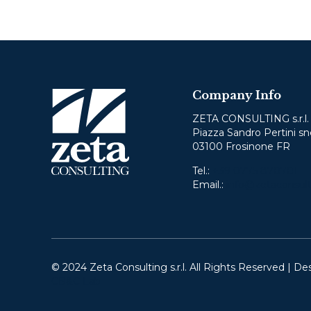
Company Info
ZETA CONSULTING s.r.l.
Piazza Sandro Pertini sn
03100 Frosinone FR
Tel.:
+39 0775 870701
Email.:
info@zetaconsult
© 2024 Zeta Consulting s.r.l. All Rights Reserved | De
CB&C Lab