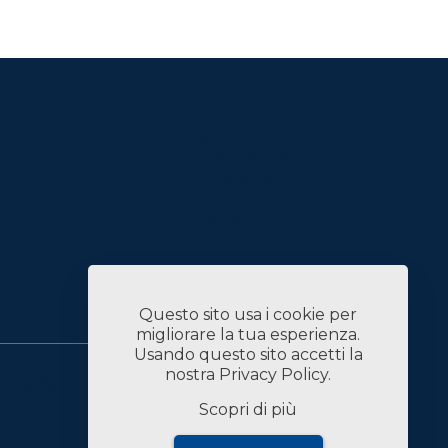
Servizi
Case History
Chi Siamo
News
Contatti
Lavora con Noi
Linked In
Questo sito usa i cookie per
migliorare la tua esperienza.
Usando questo sito accetti la
nostra
Privacy Policy
.
PRIVACY POLICY
DATI SOCIETARI
Scopri di più