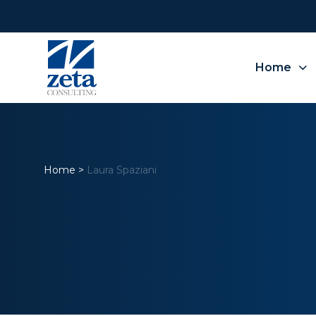
Home
Home
>
Laura Spaziani