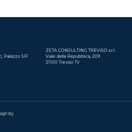
ZETA CONSULTING TREVISO s.r.l.
c, Palazzo SIF
Viale della Repubblica, 209
31100 Treviso TV
ing.info
sign by