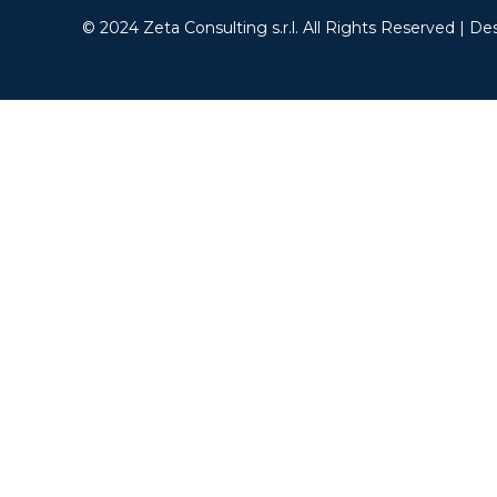
© 2024 Zeta Consulting s.r.l. All Rights Reserved | De
CB&C Lab