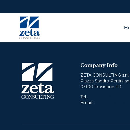
H
O
Company Info
We
not
ZETA CONSULTING s.r.l.
Piazza Sandro Pertini sn
03100 Frosinone FR
Pleas
Tel.:
+39 0775 870701
Email.:
info@zetaconsult