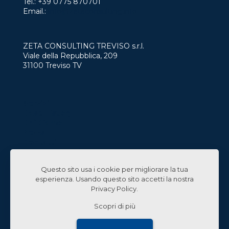
Tel.:
+39 0775 870701
Email.:
info@zetaconsulting.info
ZETA CONSULTING TREVISO s.r.l.
Viale della Repubblica, 209
31100 Treviso TV
Servizi
Case History
Chi Siamo
News
Contatti
Lavora con Noi
Questo sito usa i cookie per migliorare la tua
Linked In
esperienza. Usando questo sito accetti la nostra
Privacy Policy
.
Scopri di più
© 2024 Zeta Consulting s.r.l. All Rights Reserved |