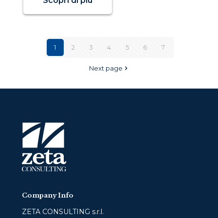
Scopri di più
1
2
3
4
5
6
7
Next page
Company Info
ZETA CONSULTING s.r.l.