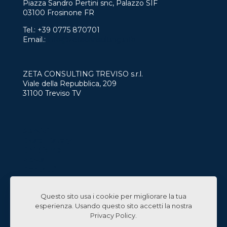
Piazza Sandro Pertini snc, Palazzo SIF
03100 Frosinone FR
Tel.:
+39 0775 870701
Email.:
info@zetaconsulting.info
ZETA CONSULTING TREVISO s.r.l.
Viale della Repubblica, 209
31100 Treviso TV
Servizi
Case History
Chi Siamo
News
Contatti
Lavora con Noi
Questo sito usa i cookie per migliorare la tua
Linked In
esperienza. Usando questo sito accetti la nostra
Privacy Policy
.