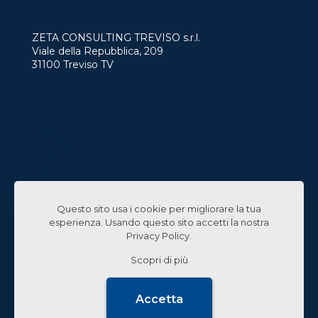
ZETA CONSULTING TREVISO s.r.l.
Viale della Repubblica, 209
31100 Treviso TV
Servizi
Case History
Chi Siamo
News
Contatti
Lavora con Noi
Questo sito usa i cookie per migliorare la tua
Linked In
esperienza. Usando questo sito accetti la nostra
Privacy Policy
.
Scopri di più
© 2024 Zeta Consulting s.r.l. All Rights Reserved |
Accetta
Design by
CB&C Lab