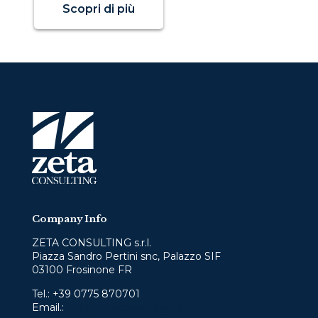
Scopri di più
Company Info
ZETA CONSULTING s.r.l.
Piazza Sandro Pertini snc, Palazzo SIF
03100 Frosinone FR
Tel.:
+39 0775 870701
Email.:
info@zetaconsulting.info